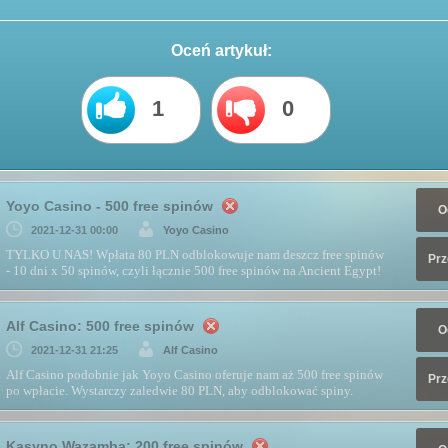
Oceń artykuł:
1
0
Yoyo Casino - 500 free spinów
O
2021-12-31 00:00
Yoyo Casino
TYLKO U NAS! Wpłata 80 PLN odblokowuje nam deszcz free spinów
Prz
- 10 dni x 50 spinów, czyli łącznie 500 free spinów na Ancient Egypt!
Alf Casino: 500 free spinów
O
2021-12-31 21:25
Alf Casino
Alf Casino podobnie jak Yoyo Casino oferuje nam aż 500 free spinów
Prz
po wpłacie. Wystarczy zaledwie 80 PLN, aby odblokować spiny.
Kasyno Wazamba: 200 free spinów