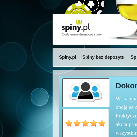
Codziennie darmowe spiny
Spiny.pl
Spiny bez depozytu
Spi
Dokon
W kasyna
opcją są
Praktyczn
akcja pro
wszystki