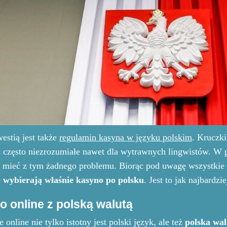
westią jest także
regulamin kasyna w języku polskim
. Kruczk
 często niezrozumiałe nawet dla wytrawnych lingwistów. W 
mieć z tym żadnego problemu. Biorąc pod uwagę wszystkie t
 wybierają właśnie kasyno po polsku
. Jest to jak najbardzi
 online z polską walutą
 online nie tylko istotny jest polski język, ale też
polska wal