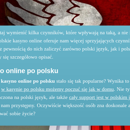
aj wymienić kilka czynników, które wpływają na taką, a nie
olskie kasyno online oferuje nam więcej sprzyjających czynn
pewnością do nich zaliczyć zarówno polski język, jak i pols
 się szczegółowo opisać.
o online po polsku
o
kasyno online po polsku
stało się tak popularne? Wynika to
,
w kasynie po polsku możemy poczuć się jak w domu
. Nie ty
czona na polski język, ale także
cały support jest w polskim 
t nam przystępny. Oczywiście większość osób zna doskonale a
wać sobie życie?