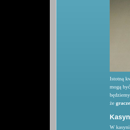
Istotną k
mogą być
będziemy 
że
gracze
Kasyno
W kasynie