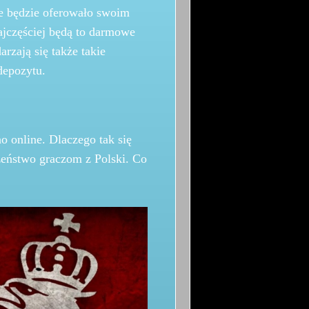
ne będzie oferowało swoim
jczęściej będą to darmowe
arzają się także takie
depozytu.
o online. Dlaczego tak się
zeństwo graczom z Polski. Co