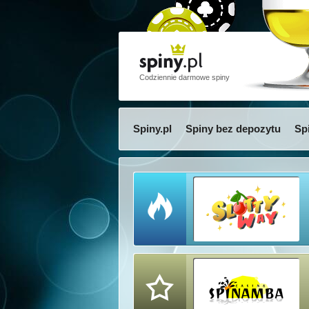
Codziennie darmowe spiny
Spiny.pl
Spiny bez depozytu
Spi