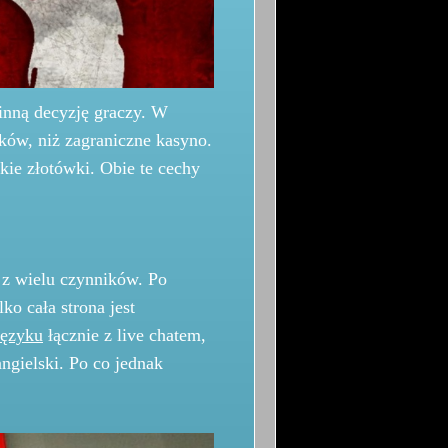
 inną decyzję graczy. W
ików, niż zagraniczne kasyno.
kie złotówki. Obie te cechy
 z wielu czynników. Po
lko cała strona jest
języku
łącznie z live chatem,
ngielski. Po co jednak