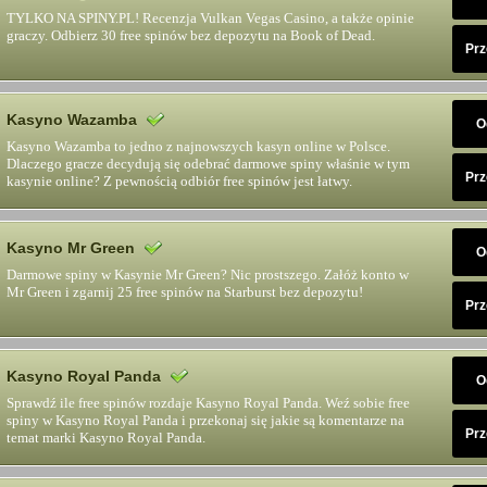
TYLKO NA SPINY.PL! Recenzja Vulkan Vegas Casino, a także opinie
graczy. Odbierz 30 free spinów bez depozytu na Book of Dead.
Prz
Kasyno Wazamba
O
Kasyno Wazamba to jedno z najnowszych kasyn online w Polsce.
Dlaczego gracze decydują się odebrać darmowe spiny właśnie w tym
Prz
kasynie online? Z pewnością odbiór free spinów jest łatwy.
Kasyno Mr Green
O
Darmowe spiny w Kasynie Mr Green? Nic prostszego. Załóż konto w
Mr Green i zgarnij 25 free spinów na Starburst bez depozytu!
Prz
Kasyno Royal Panda
O
Sprawdź ile free spinów rozdaje Kasyno Royal Panda. Weź sobie free
spiny w Kasyno Royal Panda i przekonaj się jakie są komentarze na
Prz
temat marki Kasyno Royal Panda.