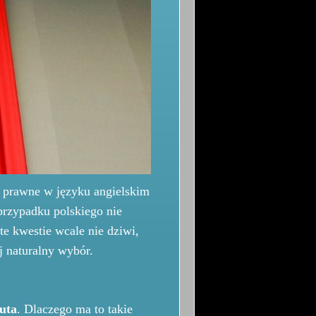
i prawne w języku angielskim
przypadku polskiego nie
e kwestie wcale nie dziwi,
ej naturalny wybór.
uta
. Dlaczego ma to takie