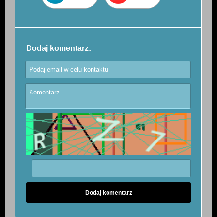
Dodaj komentarz: