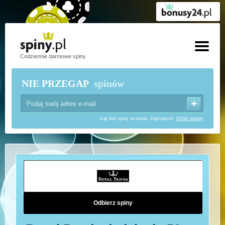
Codziennie darmowe spiny
NIE PRZEGAP
spinów
Łap free spiny na maila. Zapisanych:
12262 graczy
Odbierz spiny