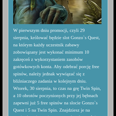
W pierwszym dniu promocji, czyli 29
sierpnia, królować będzie slot Gonzo`s Quest,
na którym każdy uczestnik zabawy
zobowiązany jest wykonać minimum 10
zakręceń z wykorzystaniem zasobów
gotówkowych konta. Aby odebrać porcję free
spinów, należy jednak wywiązać się z
bliźniaczego zadania w kolejnym dniu.
Wtorek, 30 sierpnia, to czas na grę Twin Spin,
a 10 obrotów poczynionych przy jej bębnach
zapewni już 5 free spinów na slocie Gonzo`s
Quest i 5 na Twin Spin. Znajdziesz je na