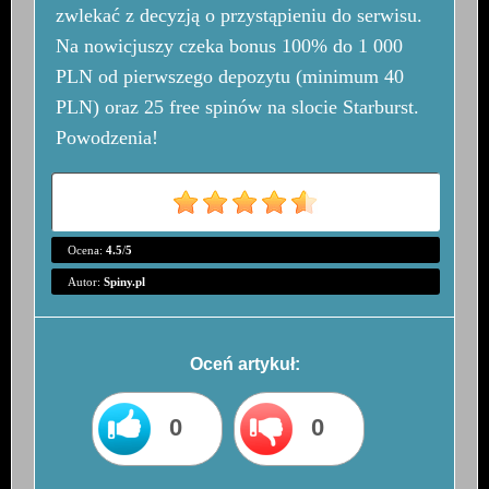
zwlekać z decyzją o przystąpieniu do serwisu.
Na nowicjuszy czeka bonus 100% do 1 000
PLN od pierwszego depozytu (minimum 40
PLN) oraz 25 free spinów na slocie Starburst.
Powodzenia!
Ocena:
4.5
/
5
Autor:
Spiny.pl
Oceń artykuł:
0
0