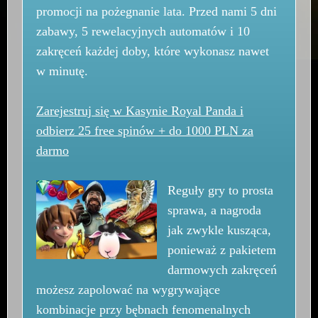
promocji na pożegnanie lata. Przed nami 5 dni
zabawy, 5 rewelacyjnych automatów i 10
zakręceń każdej doby, które wykonasz nawet
w minutę.
Zarejestruj się w Kasynie Royal Panda i
odbierz 25 free spinów + do 1000 PLN za
darmo
Reguły gry to prosta
sprawa, a nagroda
jak zwykle kusząca,
ponieważ z pakietem
darmowych zakręceń
możesz zapolować na wygrywające
kombinacje przy bębnach fenomenalnych