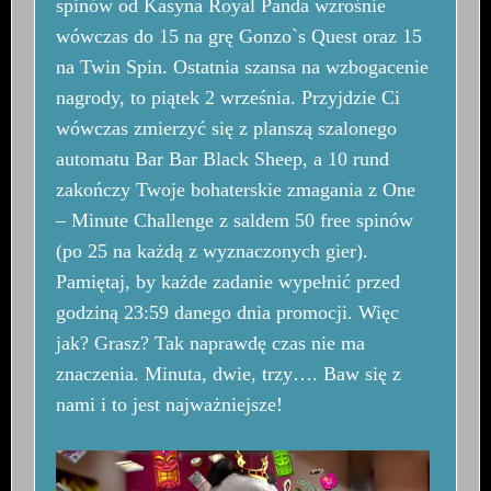
spinów od Kasyna Royal Panda wzrośnie
wówczas do 15 na grę Gonzo`s Quest oraz 15
na Twin Spin. Ostatnia szansa na wzbogacenie
nagrody, to piątek 2 września. Przyjdzie Ci
wówczas zmierzyć się z planszą szalonego
automatu Bar Bar Black Sheep, a 10 rund
zakończy Twoje bohaterskie zmagania z One
– Minute Challenge z saldem 50 free spinów
(po 25 na każdą z wyznaczonych gier).
Pamiętaj, by każde zadanie wypełnić przed
godziną 23:59 danego dnia promocji. Więc
jak? Grasz? Tak naprawdę czas nie ma
znaczenia. Minuta, dwie, trzy…. Baw się z
nami i to jest najważniejsze!