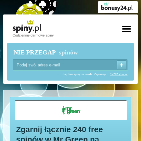
Codziennie darmowe spiny
NIE PRZEGAP
spinów
Łap free spiny na maila. Zapisanych:
12262 graczy
Zgarnij łącznie 240 free
spinów w Mr Green na