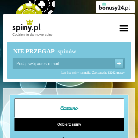
Codziennie darmowe spiny
NIE PRZEGAP
spinów
Łap free spiny na maila. Zapisanych:
12262 graczy
Odbierz spiny