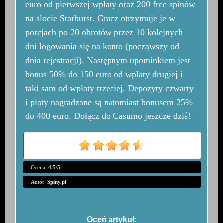
euro od pierwszej wpłaty oraz 200 free spinów
na slocie Starburst. Gracz otrzymuje je w
porcjach po 20 obrotów przez 10 kolejnych
dni logowania się na konto (począwszy od
dnia rejestracji). Następnym upominkiem jest
bonus 50% do 150 euro od wpłaty drugiej i
taki sam od wpłaty trzeciej. Depozyty czwarty
i piąty nagradzane są natomiast bonusem 25%
do 400 euro. Dołącz do Casumo jeszcze dziś!
Ocena:
4.5
/
5
Autor:
Spiny.pl
Oceń artykuł: