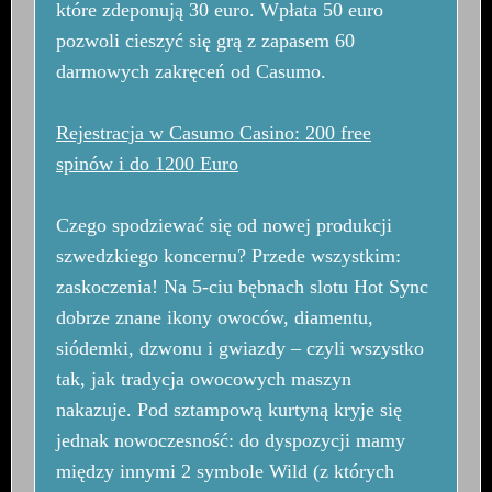
które zdeponują 30 euro. Wpłata 50 euro
pozwoli cieszyć się grą z zapasem 60
darmowych zakręceń od Casumo.
Rejestracja w Casumo Casino: 200 free
spinów i do 1200 Euro
Czego spodziewać się od nowej produkcji
szwedzkiego koncernu? Przede wszystkim:
zaskoczenia! Na 5-ciu bębnach slotu Hot Sync
dobrze znane ikony owoców, diamentu,
siódemki, dzwonu i gwiazdy – czyli wszystko
tak, jak tradycja owocowych maszyn
nakazuje. Pod sztampową kurtyną kryje się
jednak nowoczesność: do dyspozycji mamy
między innymi 2 symbole Wild (z których