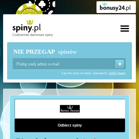
Codziennie darmowe spiny
NIE PRZEGAP
spinów
Łap free spiny na maila. Zapisanych:
12262 graczy
Odbierz spiny