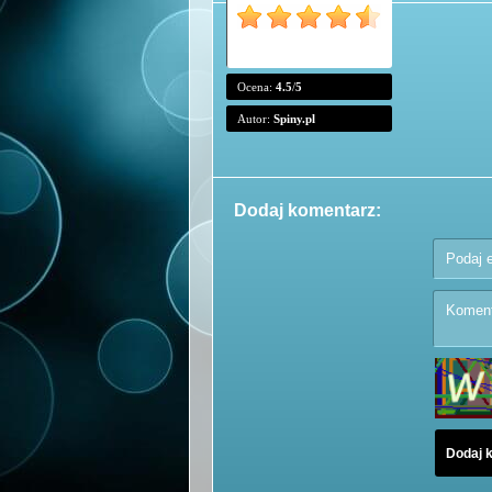
Ocena:
4.5
/
5
Autor:
Spiny.pl
Dodaj komentarz: