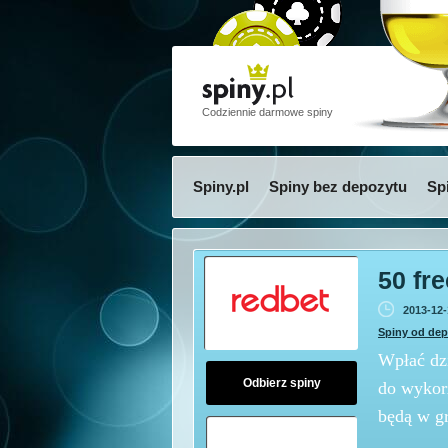
Codziennie darmowe spiny
Spiny.pl
Spiny bez depozytu
Spi
50 fr
2013-12-
Spiny od de
Wpłać dz
Odbierz spiny
do wykor
będą w g