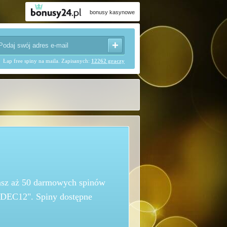
bonusy kasynowe
Łap free spiny na maila. Zapisanych:
12262 graczy
masz aż 50 darmowych spinów
 "DEC12". Spiny dostępne