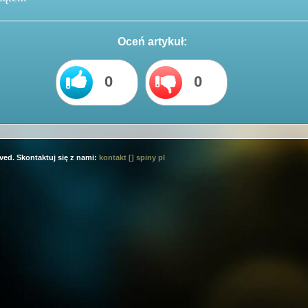
Oceń artykuł:
0
0
rved. Skontaktuj się z nami:
kontakt [] spiny pl