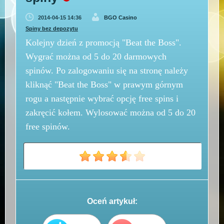
2014-04-15 14:36
BGO Casino
Spiny bez depozytu
Kolejny dzień z promocją "Beat the Boss".
Wygrać można od 5 do 20 darmowych
spinów. Po zalogowaniu się na stronę należy
kliknąć "Beat the Boss" w prawym górnym
rogu a następnie wybrać opcję free spins i
zakręcić kołem. Wylosować można od 5 do 20
free spinów.
Oceń artykuł: