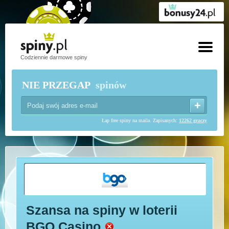
Codziennie darmowe spiny
NIE PRZEGAP
spinów
Łap free spiny na maila. Zapisanych:
12262 graczy
Szansa na spiny w loterii
BGO Casino