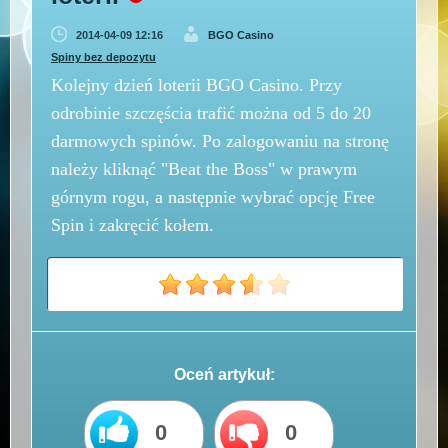
2014-04-09 12:16
BGO Casino
Spiny bez depozytu
Kolejny dzień loterii BGO Casino. Przy
odrobinie szczęścia trafić można od 5 do 20
darmowych spinów. Po zalogowaniu na stronę
należy kliknąć "Beat the Boss" w prawym
górnym rogu, a następnie wybrać opcję Free
Spin i zakręcić kołem.
Oceń artykuł:
0
0