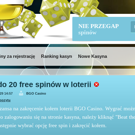
NIE PRZEGAP
spinów
ny za rejestrację
Ranking kasyn
Nowe Kasyna
o 20 free spinów w loterii
29 14:57
BGO Casino
pozytu
szansa na zakręcenie kołem loterii BGO Casino. Wygrać moż
o zalogowaniu się na stronie kasyna, należy kliknąć "Beat 
astępnie wybrać opcję free spin i zakręcić kołem.