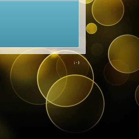
; - )