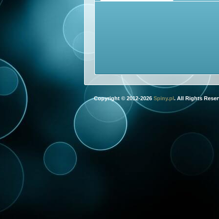
Copyright © 2012-2026
Spiny.pl
. All Rights Rese