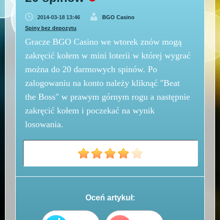
2014-03-18 13:46
BGO Casino
Spiny bez depozytu
Gracze BGO Casino we wtorek znów mogą
zakręcić kołem w mini loterii w której wygrać
można do 20 darmowych spinów. Po
zalogowaniu na konto należy kliknąć "Beat
the Boss" w prawym górnym rogu a następnie
zakręcić kołem i poczekać na wynik
losowania.
Oceń artykuł: