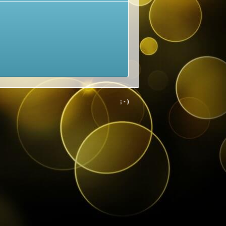
; - )