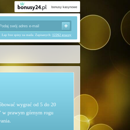
bonusy kasynowe
Łap free spiny na maila. Zapisanych:
12262 graczy
róbować wygrać od 5 do 20
ss" w prawym górnym rogu
ania.