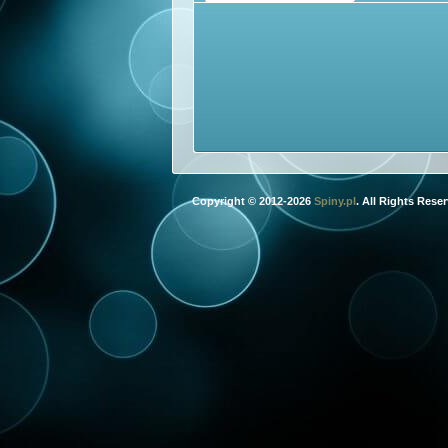
Copyright © 2012-2026
Spiny.pl
. All Rights Rese