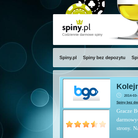
Codziennie darmowe spiny
Spiny.pl
Spiny bez depozytu
Spi
Kolej
2014-03-
Spiny bez de
Gracze BG
darmowyc
strony. N