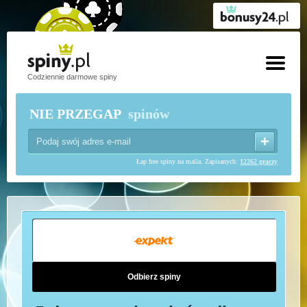
Codziennie darmowe spiny
NIE PRZEGAP
spinów
Łap free spiny na maila. Zapisanych:
12262 graczy
Odbierz spiny