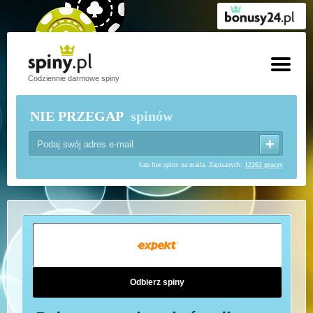
Codziennie darmowe spiny
NIE PRZEGAP
spinów
Łap free spiny na maila. Zapisanych:
12262 graczy
Odbierz spiny