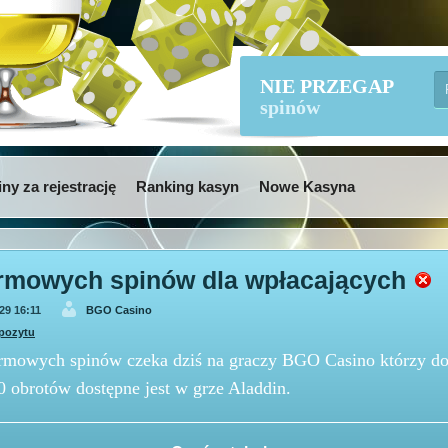
NIE PRZEGAP
spinów
ny za rejestrację
Ranking kasyn
Nowe Kasyna
rmowych spinów dla wpłacających
29 16:11
BGO Casino
pozytu
armowych spinów czeka dziś na graczy BGO Casino którzy dok
0 obrotów dostępne jest w grze Aladdin.