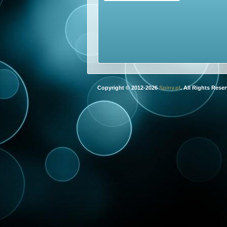
Copyright © 2012-2026
Spiny.pl
. All Rights Rese