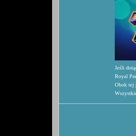
Jeśli dot
Royal Pa
Obok tej 
Wszystki