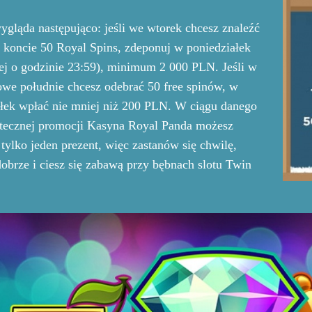
gląda następująco: jeśli we wtorek chcesz znaleźć
 koncie 50 Royal Spins, zdeponuj w poniedziałek
ej o godzinie 23:59), minimum 2 000 PLN. Jeśli w
we południe chcesz odebrać 50 free spinów, w
ałek wpłać nie mniej niż 200 PLN. W ciągu danego
ątecznej promocji Kasyna Royal Panda możesz
tylko jeden prezent, więc zastanów się chwilę,
obrze i ciesz się zabawą przy bębnach slotu Twin