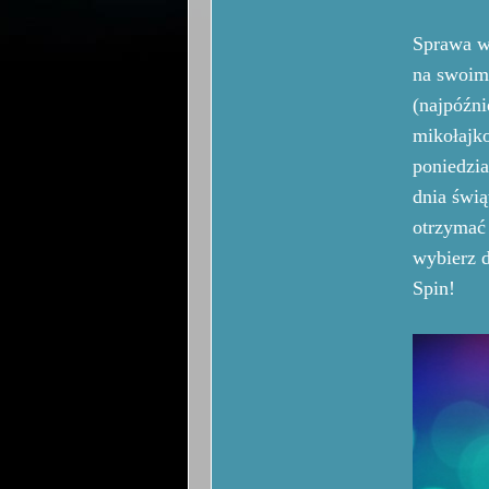
Sprawa wy
na swoim
(najpóźni
mikołajko
poniedzi
dnia świ
otrzymać 
wybierz d
Spin!