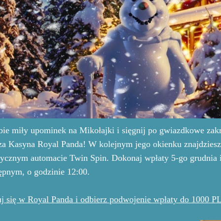
bie miły upominek na Mikołajki i sięgnij po gwiazdkowe za
za Kasyna Royal Panda! W kolejnym jego okienku znajdziesz 
stycznym automacie Twin Spin. Dokonaj wpłaty 5-go grudnia 
ępnym, o godzinie 12:00.
uj się w Royal Panda i odbierz podwojenie wpłaty do 1000 P