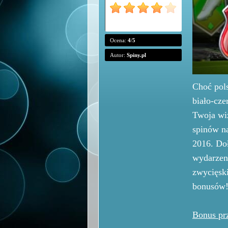
Ocena:
4
/
5
Autor:
Spiny.pl
Choć pols
biało-cze
Twoja wiz
spinów n
2016. Doł
wydarzeni
zwycięski
bonusów
Bonus prz