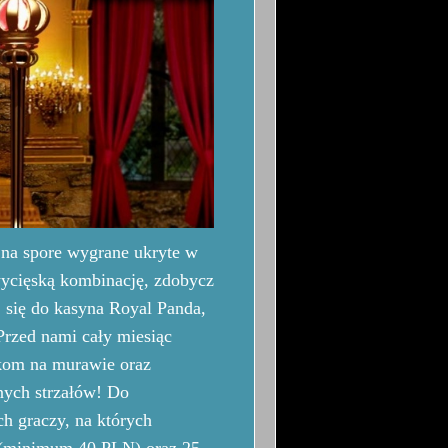
a na spore wygrane ukryte w
wycięską kombinację, zdobycz
j się do kasyna Royal Panda,
 Przed nami cały miesiąc
ikom na murawie oraz
ych strzałów! Do
ch graczy, na których
 (minimum 40 PLN) oraz 25