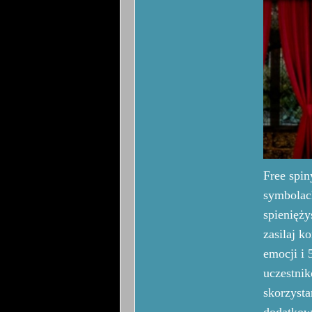
Free spin
symbolach
spienięży
zasilaj k
emocji i
uczestni
skorzysta
dodatkow