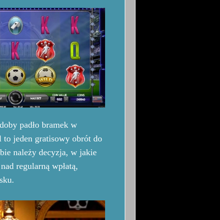
j doby padło bramek w
l to jeden gratisowy obrót do
ie należy decyzja, w jakie
 nad regularną wpłatą,
sku.