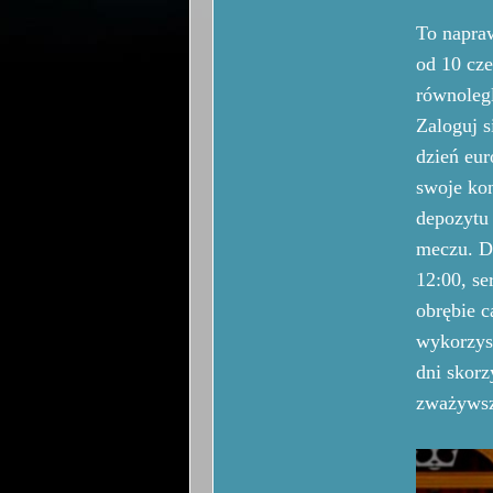
To napraw
od 10 cze
równoleg
Zaloguj 
dzień eur
swoje kon
depozytu 
meczu. Dz
12:00, se
obrębie c
wykorzyst
dni skorz
zważywsz