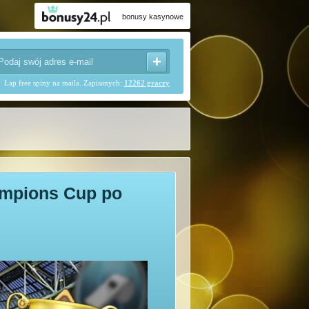
bonusy kasynowe
Łap free spiny na maila. Zapisanych:
12262 graczy
ampions Cup po