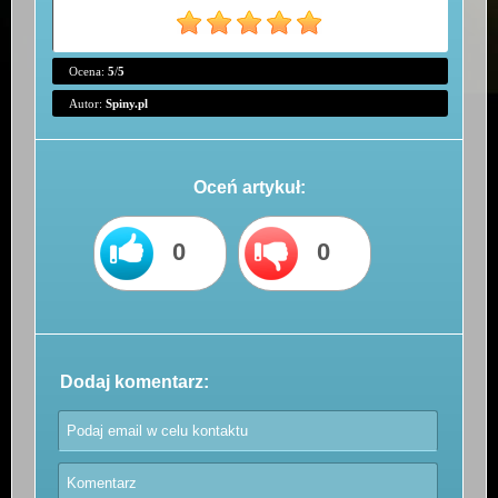
Ocena:
5
/
5
Autor:
Spiny.pl
Oceń artykuł:
0
0
Dodaj komentarz: