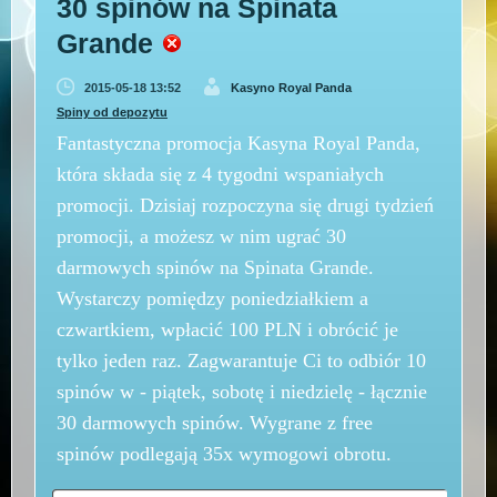
30 spinów na Spinata
Grande
2015-05-18 13:52
Kasyno Royal Panda
Spiny od depozytu
Fantastyczna promocja Kasyna Royal Panda,
która składa się z 4 tygodni wspaniałych
promocji. Dzisiaj rozpoczyna się drugi tydzień
promocji, a możesz w nim ugrać 30
darmowych spinów na Spinata Grande.
Wystarczy pomiędzy poniedziałkiem a
czwartkiem, wpłacić 100 PLN i obrócić je
tylko jeden raz. Zagwarantuje Ci to odbiór 10
spinów w - piątek, sobotę i niedzielę - łącznie
30 darmowych spinów. Wygrane z free
spinów podlegają 35x wymogowi obrotu.